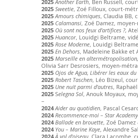
2025
Another Earth
, Ben Russell, cou
2025
Sweetie
, Zoé Filloux, court-mét
2025
Amours chimiques
, Claudia BB,
2025
Calamansi
, Zoé Damez, moyen-
2025
Où sont nos feux d’artifices ?,
Ate
2025
Huancor
, Louidgi Beltrame, vid
2025
Rose Moderne
, Louidgi Beltrame
2025
En Dehors
, Madeleine Bakke et
2025
Marseille en altermétropolisation,
Olivia Sarr Desrosiers, moyen-métra
2025
Ojos de Agua, Libérer les eaux du 
2025
Robert Taschen
, Léo Bizeul, cou
2025
Une nuit parmi d’autres
, Raphaë
2025
S
elegna Sol
, Anouk Moyaux, mo
–
2024
Aider au quotidien
, Pascal Cesa
2024
Recommence-moi – Star Academy
2024
Ballade en brouette
, Zoé Damez 
2024
You – Marine Kaye
, Alexandre Sal
2024
À vol d’oiseau
, Clara Lacombe, 