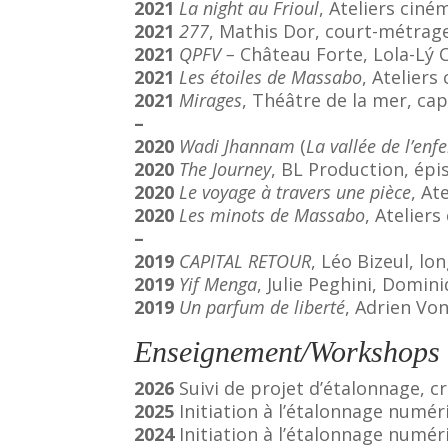
2021
La night au Frioul
, Ateliers ci
2021
277
, Mathis Dor, court-métrag
2021
QPFV –
Château Forte, Lola-Lý C
2021
Les étoiles de Massabo
, Atelier
2021
Mirages
, Théâtre de la mer, ca
–
2020
Wadi Jhannam
(
La vallée de l’enfe
2020
The Journey
, BL Production, épi
2020
Le voyage à travers une pièce
, At
2020
Les minots de Massabo
, Atelier
–
2019
CAPITAL RETOUR
, Léo Bizeul, l
2019
Yif Menga
, Julie Peghini, Domin
2019
Un parfum de liberté
, Adrien Vo
Enseignement/Workshops
2026
Suivi de projet d’étalonnage, c
2025
Initiation à l’étalonnage numér
2024
Initiation à l’étalonnage numér