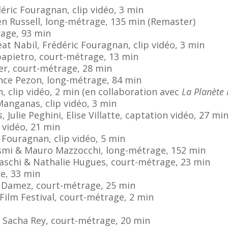
ric Fouragnan, clip vidéo, 3 min
en Russell, long-métrage, 135 min (Remaster)
trage, 93 min
t Nabil, Frédéric Fouragnan, clip vidéo, 3 min
papietro, court-métrage, 13 min
er, court-métrage, 28 min
ence Pezon, long-métrage, 84 min
n,
clip
vidéo, 2 min (en collaboration avec
La Planète
anganas, clip vidéo, 3 min
s
,
Julie Peghini, Elise Villatte
, captation vidéo, 27 mi
, vidéo, 21 min
 Fouragnan, clip vidéo, 5 min
asmi & Mauro Mazzocchi, long-métrage, 152 min
aschi & Nathalie Hugues, court-métrage, 23 min
e, 33 min
é Damez, court-métrage, 25 min
 Film Festival, court-métrage, 2 min
, Sacha Rey, court-métrage, 20 min