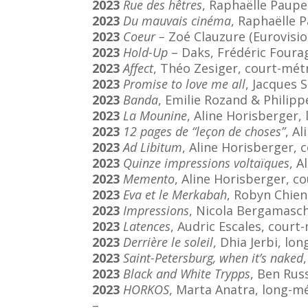
2023
Rue des hêtres
, Raphaëlle Paupe
2023
Du mauvais cinéma
, Raphaëlle 
2023
Coeur –
Zoé Clauzure (Eurovision
2023
Hold-Up
– Daks, Frédéric Fourag
2023
Affect
, Théo Zesiger, court-mét
2023
Promise to love me all
, Jacques 
2023
Banda
, Emilie Rozand & Philip
2023
La Mounine
, Aline Horisberger
2023
12 pages de “leçon de choses”
, A
2023
Ad Libitum
, Aline Horisberger,
2023
Quinze impressions voltaïques
, 
2023
Memento
, Aline Horisberger, c
2023
Eva et le Merkabah
, Robyn Chie
2023
Impressions
, Nicola Bergamasc
2023
Latences
, Audric Escales, court
2023
Derrière le soleil
, Dhia Jerbi, lo
2023
Saint-Petersburg, when it’s naked
2023
Black and White Trypps
, Ben Rus
2023
HORKOS
, Marta Anatra, long-m
–