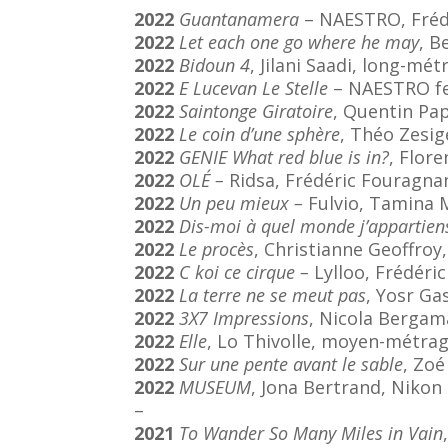
2022
Guantanamera
– NAESTRO, Frédé
2022
Let each one go where he may
, B
2022
Bidoun 4
, Jilani Saadi, long-mé
2022
E Lucevan Le Stelle
– NAESTRO fea
2022
Saintonge Giratoire
, Quentin Pa
2022
Le coin d’une sphère
, Théo Zesig
2022
GENIE What red blue is in?
, Flor
2022
OLÉ –
Ridsa, Frédéric Fouragna
2022
Un peu mieux –
Fulvio, Tamina M
2022
Dis-moi à quel monde j’appartien
2022
Le procès
, Christianne Geoffroy
2022
C koi ce cirque –
Lylloo, Frédéric
2022
La terre ne se meut pas
, Yosr G
2022
3X7 Impressions
, Nicola Bergam
2022
Elle
, Lo Thivolle, moyen-métrag
2022
Sur une pente avant le sable
, Zo
2022
MUSEUM
, Jona Bertrand, Nikon
–
2021
To Wander So Many Miles in Vain