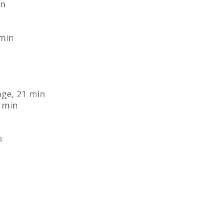
in
8min
age, 21 min
8 min
n