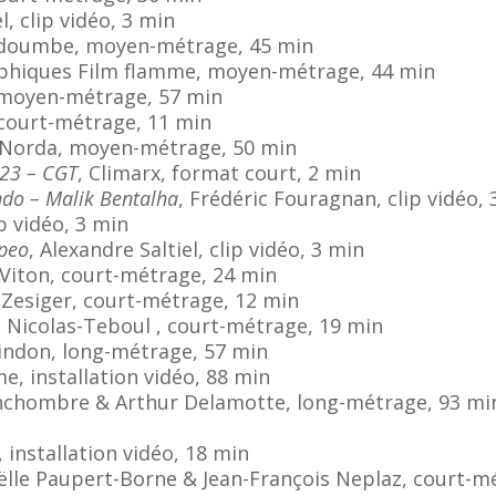
l, clip vidéo, 3 min
Ndoumbe, moyen-métrage, 45 min
aphiques Film flamme, moyen-métrage, 44 min
, moyen-métrage, 57 min
, court-métrage, 11 min
a Norda, moyen-métrage, 50 min
023 – CGT
, Climarx, format court, 2 min
ndo – Malik Bentalha
, Frédéric Fouragnan, clip vidéo,
ip vidéo, 3 min
apeo
, Alexandre Saltiel, clip vidéo, 3 min
 Viton, court-métrage, 24 min
 Zesiger, court-métrage, 12 min
a Nicolas-Teboul , court-métrage, 19 min
indon, long-métrage, 57 min
me, installation vidéo, 88 min
enchombre & Arthur Delamotte, long-métrage, 93 mi
, installation vidéo, 18 min
ëlle Paupert-Borne & Jean-François Neplaz, court-m