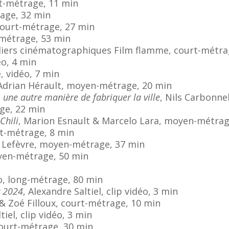
rt-métrage, 11 min
rage, 32 min
 court-métrage, 27 min
métrage, 53 min
liers cinématographiques Film flamme, court-métra
éo, 4 min
, vidéo, 7 min
 Adrian Hérault, moyen-métrage, 20 min
 une autre manière de fabriquer la ville
, Nils Carbonn
ge, 22 min
Chili
, Marion Esnault & Marcelo Lara, moyen-métrag
rt-métrage, 8 min
l Lefèvre, moyen-métrage, 37 min
yen-métrage, 50 min
ro, long-métrage, 80 min
 2024
, Alexandre Saltiel, clip vidéo, 3 min
& Zoé Filloux, court-métrage, 10 min
tiel, clip vidéo, 3 min
court-métrage, 30 min