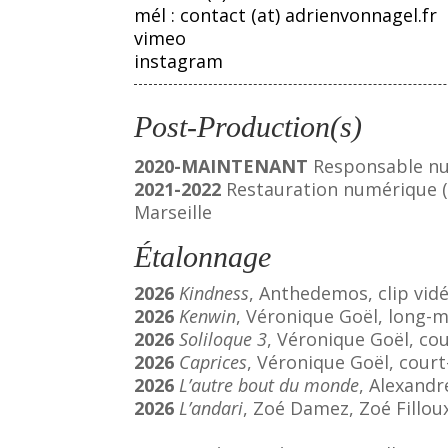
mél : contact (at) adrienvonnagel.fr
vimeo
instagram
Post-Production(s)
2020-MAINTENANT
Responsable num
2021-2022
Restauration numérique (i
Marseille
Étalonnage
2026
Kindness
, Anthedemos, clip vid
2026
Kenwin
, Véronique Goël, long-
2026
Soliloque 3
, Véronique Goël, co
2026
Caprices
, Véronique Goël, cour
2026
L’autre bout du monde
, Alexandre
2026
L’andari
, Zoé Damez, Zoé Fillou